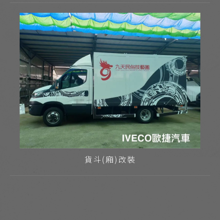
貨斗(廂)改裝