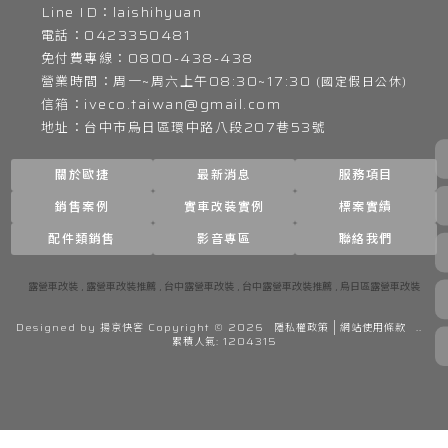
laishihyuan
0423350481
0800-438-438
周六上午08:30~17:30
iveco.taiwan@gmail.com
台中市烏日區環中路八段207巷53號
關於歐捷
最新消息
服務項目
銷售案例
實車改裝實例
標案實績
配件類銷售
影音專區
聯絡我們
露營車改裝
露營車改裝推薦
台中露營車改裝
台中露營車改裝推薦
烏日區露營車改裝
Designed by
揚京快客
Copyright © 2026
隱私權政策
網站使用條款
..
累積人氣: 1204315