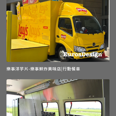
樂事洋芋片-樂事鮮炸美味店|行動餐車